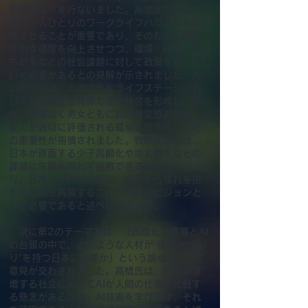
題の深掘りを行ないました。高橋氏からは、
国民一人ひとりのワークライフバランスを充
実させることが重要であり、そのためには日
本の幸福度を向上させつつ、環境・経済・地
方創生などの社会課題に対して政策を講じて
いく必要があるとの見解が示されました。大
山氏からは、どのようなライフステージにお
いても多様性を発揮できる社会を形成し、性
別に関係なく男女ともに自己肯定感を高め、
能力が適切に評価される環境を醸成すること
の重要性が指摘されました。牧原氏からは、
日本が直面する少子高齢化や地方創生などの
課題に年齢を問わず挑戦できる社会をつく
り、日本人が誇りを持ち、世界から憧れを抱
かれる国を再興することが今後のビジョンと
して必要であると述べられました。
次に第2のテーマでは、「国際化の進展とAI
の台頭の中で、どのような人材が“憧れ”や“誇
り”を持つ日本に必要か」という論点について
意見が交わされました。高橋氏は、情報が急
増する社会においてAIが人間の仕事を代替す
る懸念があるため、AI技術を学び続け、それ