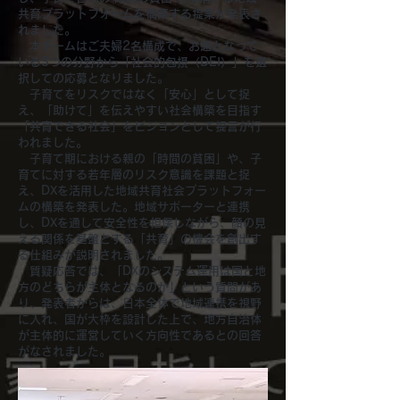
共育プラットフォームを構築する提案が発表さ
れました。
本チームはご夫婦2名構成で、お題となって
いる3つの分野から「社会的包摂（DEI）」を選
択しての応募となりまし
た。
子育てをリスクではなく「安心」として捉
え、「助けて」を伝えやすい社会構築を目指す
「共育できる社会」をビジョンとして提言が行
われました。
子育て期における親の「時間の貧困」や、子
育てに対する若年層のリスク意識を課題と捉
え、DXを活用した地域共育社会プラットフォー
ムの構築を発表した。地域サポーターと連携
し、DXを通して安全性を担保しながら、顔の見
える関係を基盤とする「共育」の機会を創出す
る仕組みが説明されました。
質疑応答では、「DXのシステム運用は国と地
方のどちらが主体となるのか」という質問があ
り、発表者からは、日本全体で地域連携を視野
に入れ、国が大枠を設計した上で、地方自治体
が主体的に運営していく方向性であるとの回答
がなされました。