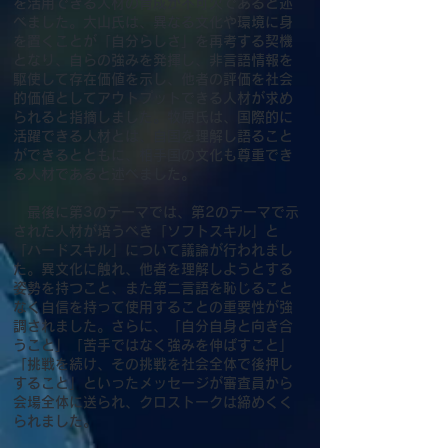
を活用できる人材の育成が不可欠であると述
べました。大山氏は、異なる文化や環境に身
を置くことが「自分らしさ」を再考する契機
となり、自らの強みを発揮し、非言語情報を
駆使して存在価値を示し、他者の評価を社会
的価値としてアウトプットできる人材が求め
られると指摘しました。牧原氏は、国際的に
活躍できる人材とは、自国を理解し語ること
ができるとともに、相手国の文化も尊重でき
る人材であると述べました。
最後に第3のテーマでは、第2のテーマで示
された人材が培うべき「ソフトスキル」と
「ハードスキル」について議論が行われまし
た。異文化に触れ、他者を理解しようとする
姿勢を持つこと、また第二言語を恥じること
なく自信を持って使用することの重要性が強
調されました。さらに、「自分自身と向き合
うこと」「苦手ではなく強みを伸ばすこと」
「挑戦を続け、その挑戦を社会全体で後押し
すること」といったメッセージが審査員から
会場全体に送られ、クロストークは締めくく
られました。