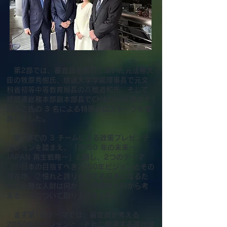
第2部では、審査員を務めて頂いた元法務大
臣の牧原秀樹氏、放送大学学園理事長で元文
科省初等中等教育局長の髙橋道和氏、そして
経団連総務本部副本部長でCHACHY代表の大
山みこ氏の 3 名による特別クロストークを実
施しました。
第1部での 3 チームによる政策プレゼンテ
ーションを踏まえ、「2050 年の未来～
JAPAN 再生戦略
～」と題し、2つのテーマ
（①日本の目指すべき2050年ビジョンとその
現在地、②憧れと誇りを持てる日本になるた
めに必要な人財は何か？～国際性とAIから考
える～）について取り上げました。
まず第1のテーマでは、審査員が考える
2050年のビジョンと、それに関連する現状課