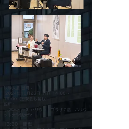
決勝大会 日時：
2024年10月26日（日）14:00～
19:00（懇親会も含む）
場所：
六本木ヒルズ ハリウッドプラザ７階 ハリウ
ッド大学院大学
13:30
開場