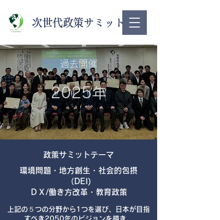
次世代政策サミット
​過去開催
​2025年
​政策サミットテーマ
​環境問題・地方創生・社会的包摂
（DEI)
ＤＸ/働き方改革・教育政策
​上記の５つの分野から1つを選び、日本が目指
すべき2050年のビジョンを描き、