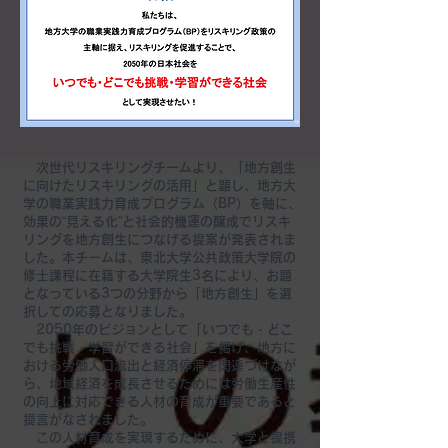
次世代リスキリングチームより、「地方創生
に向けたリスキリングの活用」と題し、地方大
学の職業実践力育成プログラム（BP）を軸に、
効果の“見える化”と社会的機運の醸成でリスキ
リングを地方創生につなげる提案が発表されま
した。本チームは、東北大学公共政策大学院の
修士課程に在籍する大学院生3名により、お題
となっている3つの分野から「地方創生」を選
択しての応募となりました。
​
2050年のビジョンとして「いつでも・どこ
でも挑戦・学習ができる社会」を掲げ、地方に
おける労働人口流出と経済停滞を関連づけなが
ら、地域経済を成長させるためには労働生産性
の向上に対応できる人材の育成が重要であると
提言がなされました。
この人材育成を実現するために、大学と提携