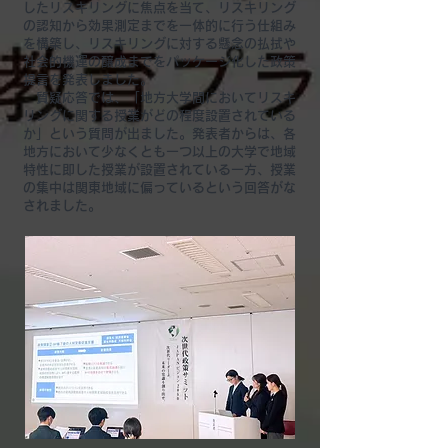
したリスキリングに焦点を当て、リスキリング
の認知から効果測定までを一体的に行う仕組み
を構築し、リスキリングに対する懸念の払拭や
社会的機運の醸成までをパッケージ化した政策
提言を発表しました。
質疑応答では、「地方大学間においてリスキ
リングに関する授業がどの程度設置されている
か」という質問が出ました。発表者からは、各
地方において少なくとも一つ以上の大学で地域
特性に即した授業が設置されている一方、授業
の集中は関東地域に偏っているという回答がな
されました。