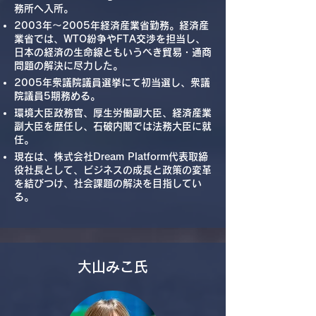
務所へ入所。
2003年～2005年経済産業省勤務。経済産
業省では、WTO紛争やFTA交渉を担当し、
日本の経済の生命線ともいうべき貿易・通商
問題の解決に尽力した。
​2005年衆議院議員選挙にて初当選し、衆議
院議員5期務める。
環境大臣政務官、厚生労働副大臣、経済産業
副大臣を歴任し、石破内閣では法務大臣に就
任。
現在は、株式会社Dream Platform代表取締
役社長として、ビジネスの成長と政策の変革
を結びつけ、社会課題の解決を目指してい
る。
​大山みこ氏