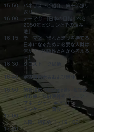
15:50
パネリストご紹介、第一部振り
返り
16:00
テーマ① 『日本の目指すべき
2050年ビジョンとその現在
地』
16:15
テーマ②『憧れと誇りを持てる
日本になるために必要な人財は
何か？～国際性とAIから考える
～』
16:30
​クロストーク総括
16:40
審査結果発表および講評
16:50
​閉会挨拶（Google合同会社公
共政策・政府渉外担当シニア・
マネージャー 手塚功）
​アンケート、閉会
17:00
以降、懇親会（～19：00）
17:20