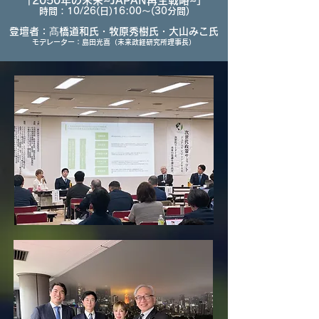
「2050年の未来~JAPAN再生戦略~」
時間：10/26(日)16:00～(30分間)
登壇者：髙橋道和氏・牧原秀樹氏・大山みこ氏
モデレーター：
島田光喜
（未来政経研究所理事長）