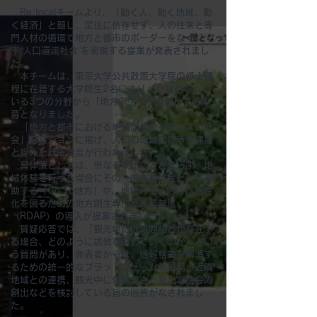
Re:localチームより、「動く人、動く地域、動
く経済」と題し、定住に依存せず、人の往来と専
門人材の循環で地方と都市のボーダーをなく
す“人口還流社会”を実現する提案が発表されまし
た。
本チームは、東京大学公共政策大学院の修士課
程に在籍する大学院生2名により、お題となって
いる3つの分野から「地方創生」を選択しての応
募となりました。
「地方と都市における地域間格差を感じない社
会」をビジョンに掲げ、人口の地域間競争を課題
と捉えた政策提言が行われました。
具体策としては、単なる来訪にとどまらず、地
域体験を行った場合にその一部を給付金として補
助する「Go To地方」や、地域特性に応じた活性
化を図るための地方創生専門家派遣制度
（RDAP）の導入が提案されました。
質疑応答では、「観光地に地域間格差が存在す
る場合、どのように誘致を進めていくのか」とい
う質問があり、発表者からは、情報格差を解消す
るための統一的なプラットフォームの整備、近隣
地域との連携、観光中に体験できる新たな機会の
創出などを検討している旨の回答がなされまし
た。