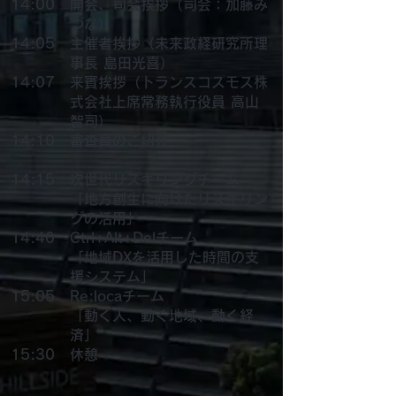
14:00
開会、司会挨拶（司会：加藤み
づな）
14:05
主催者挨拶（未来政経研究所理
事長 島田光喜）
14:07
来賓挨拶（トランスコスモス株
式会社上席常務執行役員 高山
智司）
14:10
審査員のご紹介
14:15
次世代リスキリングチーム
「地方創生に向けたリスキリン
グの活用」
14:40
Ctrl+Alt+Delチーム
「地域DXを活用した時間の支
援システム」
15:05
Re:locaチーム
「動く人、動く地域、動く経
済」
15:30
​
休憩