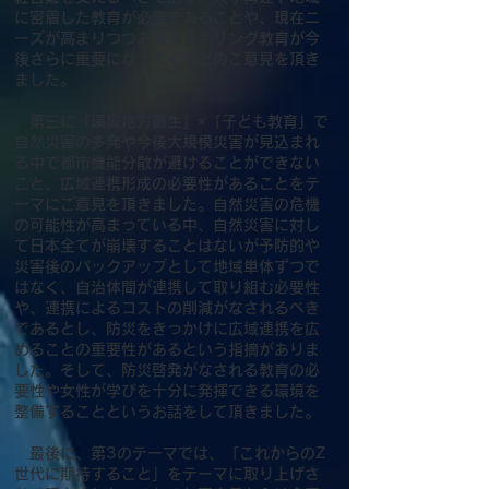
に密着した教育が必要であることや、現在ニ
ーズが高まりつつあるリスキリング教育が今
後さらに重要になってくるとのご意見を頂き
ました。
第三に「環境地方創生」×「子ども教育」で
自然災害の多発や今後大規模災害が見込まれ
る中で都市機能分散が避けることができない
こと、広域連携形成の必要性があることをテ
ーマにご意見を頂きました。自然災害の危機
の可能性が高まっている中、自然災害に対し
て日本全てが崩壊することはないが予防的や
災害後のバックアップとして地域単体ずつで
はなく、自治体間が連携して取り組む必要性
や、連携によるコストの削減がなされるべき
であるとし、防災をきっかけに広域連携を広
めることの重要性があるという指摘がありま
した。そして、防災啓発がなされる教育の必
要性や女性が学びを十分に発揮できる環境を
整備することというお話をして頂きました。
最後に、第3のテーマでは、「これからのZ
世代に期待すること」をテーマに取り上げさ