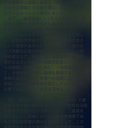
ぞれ横断的な課題に着目し「現在の日本にお
ける社会課題とその処方箋は」というテーマ
でディスカッションを行いました。
まず、「雇用賃金」×「子ども教育」で、雇
用賃金政策の課題と子ども教育政策に与える
影響についてご意見を頂きました。
世界における日本の教育水準の高さに対し
て、女性の大学進学における理系選択の低さ
という課題があるということ、地方における
少子高齢化の進行や若者女性の減少という現
状を踏まえて、地方における閉塞感や固定観
念があるという課題が提起されました。これ
らの課題に対応するために、一次産業含め
て、女性が働きやすい環境を整備することが
急務であることや、若者への投資により特に
地域における環境格差を是正していくことが
必要であるというご意見を頂きました。
次に「環境地方創生」×「子ども教育」で都
市部と地方間の教育格差に対してIT教育の活用
が寄与できるかという問いに対し、ご意見を
頂きました。地域における高等教育機関であ
る大学の経営難の現状を指摘した上で、この
経営難を支えるべきであり、大学再建や地域