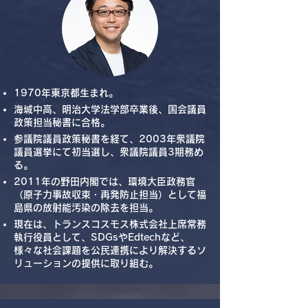
1970年東京都生まれ。
海城中高、明治大学法学部卒業後、国会議員
政策担当秘書に合格。
参議院議員政策秘書を経て、2003年衆議院
議員選挙にて初当選し、衆議院議員3期務め
る。
2011年の野田内閣では、環境大臣政務官
（原子力事故収束・再発防止担当）として福
島県の放射能汚染の除去を担当。
現在は、トランスコスモス株式会社上席常務
執行役員として、SDGsやEdtechなど、
様々な社会課題を公民連携により解決するソ
リューションの提供に取り組む。