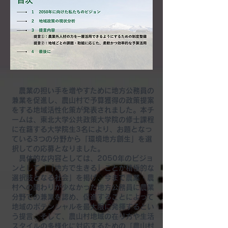
農業の担い手を増やすために地方公務員の
兼業を促進し、農山村で予算獲得の政策提案
をする地域活性化策が発表されました。本チ
ームは、東北大学公共政策大学院の修士課程
に在籍する大学院生3名により、お題となっ
ている3つの分野から「環境地方創生」を選
択しての応募となりました。
​ 具体的な内容としては、2050年のビジョ
ンとして「『地方で生きる』ことが積極的な
選択肢となる社会」を掲げ、今まで農業・農
村への関わりが少なかった地方公務員に農業
分野での兼業を認め、促進することによって
地域のポテンシャルを最大限に発揮するとい
う提言、そして、農山村地域の在り方や生活
スタイルの多様化に対応するための「農山村