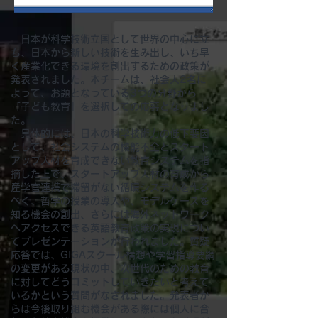
日本が科学技術立国として世界の中心に立
ち、日本から新しい技術を生み出し、いち早
く産業化できる環境を創出するための政策が
発表されました。本チームは、社会人2名に
よって、お題となっている3つの分野から
「子ども教育」を選択しての応募となりまし
た。
具体的には、日本の科学技術力の低下要因
として、社会システムの機能不全とスタート
アップ人材を育成できない教育システムを指
摘した上で、スタートアップ人材の育成から
産学官連携で滞留がない循環システムを作る
べく、哲学の授業の導入や、モデルケースを
知る機会の創出、さらには海外ネットワーク
へアクセスできる英語教育政策の実現につい
てプレゼンテーションが行われました。質疑
応答では、GIGAスクール構想や学習指導要綱
の変更がある現状の中、次世代のための教育
に対してどうコミットしていきたいと考えて
いるかという質問がなされました。発表者か
らは今後取り組む機会がある際には個人に合