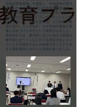
地域政策提案権」を創設し、地域課題の解決
を図るための事業を農山村地域から都道府
県・市町村に提案できる権利を付与するとい
う提言の2つについてプレゼンテーションが
行われました。質疑応答では、人口減少と職
員も減少しているなか、なぜ役場の職員の兼
業に目をつけたのかという質問が出ました。
発表者からは、農村部における地方公務員は
都市部に比べて人口に対する割合が多いとい
うことが予測されるため兼業することができ
る人間を確保しやすいと説明がありました。