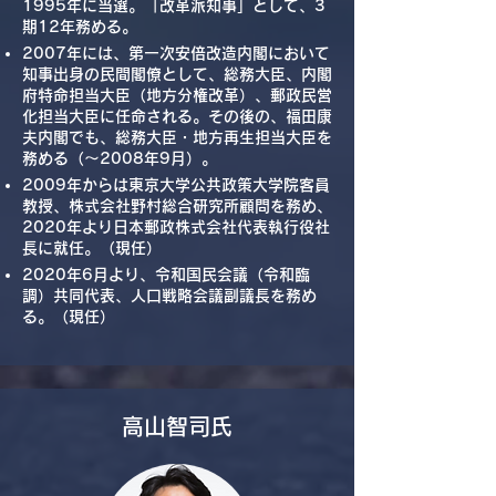
1995年に当選。「改革派知事」として、3
期12年務める。
2007年には、第一次安倍改造内閣において
知事出身の民間閣僚として、総務大臣、内閣
府特命担当大臣（地方分権改革）、郵政民営
化担当大臣に任命される。その後の、福田康
夫内閣でも、総務大臣・地方再生担当大臣を
務める（～2008年9月）。
2009年からは東京大学公共政策大学院客員
教授、株式会社野村総合研究所顧問を務め、
2020年より日本郵政株式会社代表執行役社
長に就任。（現任）
​2020年6月より、令和国民会議（令和臨
調）共同代表、人口戦略会議副議長を務め
る。（現任）
​高山智司氏