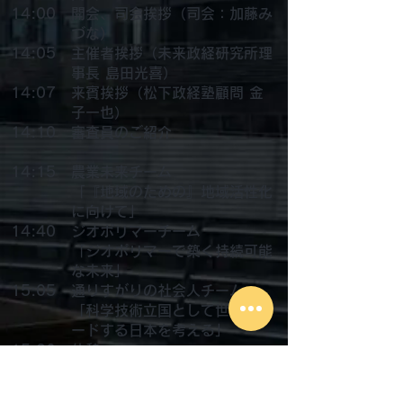
14:00
開会、司会挨拶（司会：加藤み
づな）
14:05
主催者挨拶（未来政経研究所理
事長 島田光喜）
14:07
来賓挨拶（松下政経塾顧問 金
子一也）
14:10
審査員のご紹介
14:15
農業未来チーム
「『地域のための』地域活性化
に向けて」
14:40
ジオポリマーチーム
「ジオポリマーで築く持続可能
な未来」
15:05
通りすがりの社会人チーム
「科学技術立国として世界をリ
ードする日本を考える」
15:30
​
休憩