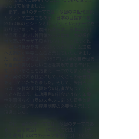
らの Z 世代に期待すること）について取り上
げさせて頂きました。
まず、第1のテーマでは、今回の次世代政策
サミットの主題でもある「日本の目指すべき
2050年のビジョンとは何か」というテーマを
取り上げました。増田氏からは、日本の人口
が急速に減少し外国籍の人の増加、大規模自
然災害の発生が予見される中で、これまで以
上に多様性が発展していくこと、新たな環境
への適応が重要になると示していただきまし
た。高山氏からは、2050年には今の若者世代
が自分の実現したいことを実現できる年齢に
なっていることを踏まえ、一つでも多くの意
見が実現される社会にしていくことの必要性
を示していただきました。そして、矢田氏か
らは、多様な価値観を今の若者が持っている
ことを踏まえ、年功序列の社会ではなく年齢
性別関係なく自身のスキルに応じた賃金体系
であるジョブ型の雇用制度の必要性を示して
頂きました。
次に、第2のテーマでは、今回のテーマであ
る、「雇用賃金」、「環境地方創生」、「子
ども教育」の3つのテーマを掛け合わせてそれ