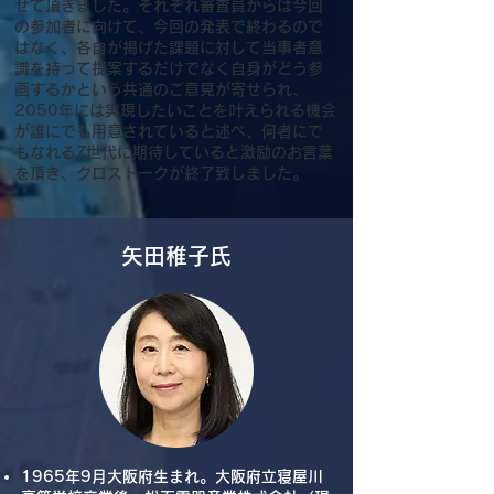
せて頂きました。それぞれ審査員からは今回
の参加者に向けて、今回の発表で終わるので
はなく、各自が掲げた課題に対して当事者意
識を持って提案するだけでなく自身がどう参
画するかという共通のご意見が寄せられ、
2050年には実現したいことを叶えられる機会
が誰にでも用意されていると述べ、何者にで
もなれるZ世代に期待していると激励のお言葉
を頂き、クロストークが終了致しました。
​矢田稚子氏
1965年9月大阪府生まれ。大阪府立寝屋川