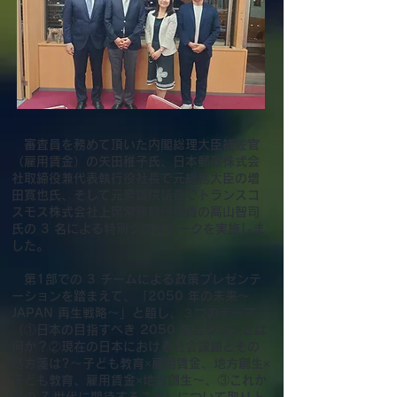
審査員を務めて頂いた内閣総理大臣補佐官
（雇用賃金）の矢田稚子氏、日本郵政株式会
社取締役兼代表執行役社長で元総務大臣の増
田寛也氏、そして元衆議院議員でトランスコ
スモス株式会社上席常務執行役員​の高山智司
氏の 3 名による特別クロストークを実施しま
した。
第1部での 3 チームによる政策プレゼンテ
ーションを踏まえて、「2050 年の未来～
JAPAN 再生戦略～」と題し、３つのテーマ
（①日本の目指すべき 2050 年ビジョンとは
何か？②現在の日本における社会課題とその
処方箋は?～子ども教育×雇用賃金、地方創生×
子ども教育、雇用賃金×地方創生～、③これか