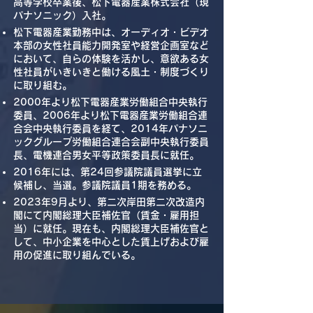
高等学校卒業後、松下電器産業株式会社（現
パナソニック）入社。
松下電器産業勤務中は、オーディオ・ビデオ
本部の女性社員能力開発室や経営企画室など
において、自らの体験を活かし、意欲ある女
性社員がいきいきと働ける風土・制度づくり
に取り組む。
2000年より松下電器産業労働組合中央執行
委員、2006年より松下電器産業労働組合連
合会中央執行委員を経て、2014年パナソニ
ックグループ労働組合連合会副中央執行委員
長、電機連合男女平等政策委員長に就任。
2016年には、第24回参議院議員選挙に立
候補し、当選。参議院議員1期を務める。
2023年9月より、第二次岸田第二次改造内
閣にて内閣総理大臣補佐官（賃金・雇用担
当）に就任。現在も、内閣総理大臣補佐官と
して、中小企業を中心とした賃上げおよび雇
用の促進に取り組んでいる。