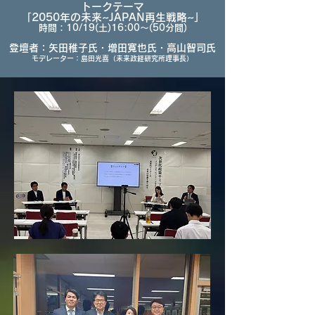
トークテーマ
「2050年の未来~JAPAN再生戦略~」
時間：10/19(土)16:00～(50分間)
登壇者：矢田稚子氏・増田寬也氏・高山智司氏
モデレーター：
島田光喜
（未来政経研究所理事長）