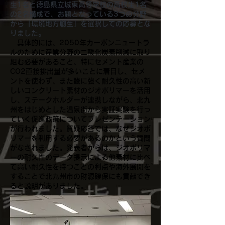
生1名と徳島県立城東高等学校の高校生1名
の2名構成で、お題となっている3つの分野
から「環境地方創生」を選択しての応募とな
りました。
​ 具体的には、2050年カーボンニュートラ
ルのために産業分野の二酸化炭素削減に取り
組む必要があること、特にセメント産業の
CO2直接排出量が多いことに着目し、セメ
ントを使わず、また酸に強く耐久性の高い新
しいコンクリート素材のジオポリマーを活用
し、ステークホルダーが連携しながら、北九
州をはじめとした温泉街から実証実験を行っ
ていく促進政策についてプレゼンテーション
が行われました。質疑応答では、なぜジオポ
リマーを利用する必要があるのかという質問
がなされました。発表者からは、ジオポリマ
ーの耐久性のデータ提示による他素材に比べ
て高い耐久性を持つことの利点や海外展開を
することで北九州市の財源確保にも貢献でき
ると説明がありました。