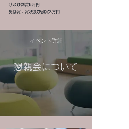
状及び副賞5万円
​奨励賞：賞状及び副賞3万円
​イベント詳細
​懇親会について