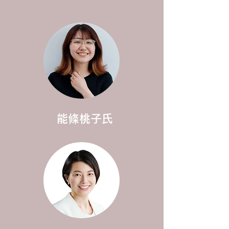
​能條桃子氏