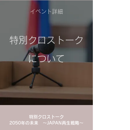
​イベント詳細
​特別クロストーク
について
​特別クロストーク
2050年の未来 ～JAPAN再生戦略～