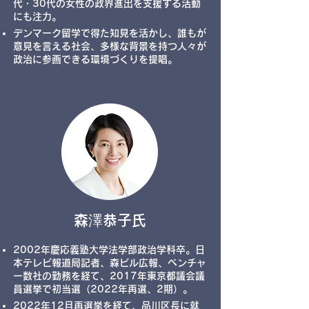
代・30代の女性の政界進出を支援する活動
にも注力。
デンマーク留学で得た知見を活かし、誰もが
意見を言える社会、多様な背景を持つ人々が
政治に参画できる環境づくりを提
​唱。
​森澤恭子氏
2002年慶応義塾大学法学部政治学科卒。日
本テレビ報道局記者、森ビル広報、ベンチャ
ー数社の勤務を経て、2017年東京都議会議
員選挙で初当選（2022年再選、2期）。
2022年12月再選挙を経て、品川区長に就