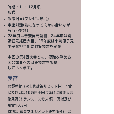
時期：11～12月頃
形式
政策提言(プレゼン形式)
車座対話(輪になって向かい合いなが
ら行う対談)
​23年度は菅義偉元首相、24年度は齋
藤健元経産大臣、25年度は小渕優子元
少子化担当相に政策提言を実施
​今回の第4回大会でも、要職を務める
国会議員への政策提言を調整
しております。
​受賞
最優秀賞（次世代政策サミット杯）
：賞
状及び副賞15万円＋国会議員に政策提言
優秀賞(トランスコスモス杯)：賞状及び
副賞10万円
特別賞(政策マネジメント研究所杯)：賞