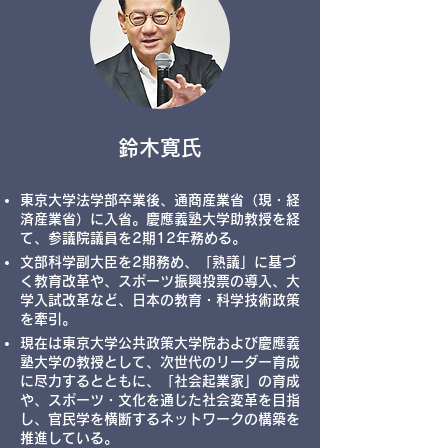
​鈴木寛氏
東京大学法学部卒業後、通商産業省（現・経
済産業省）に入省。慶應義塾大学助教授を経
て、参議院議員を2期12年務める。
文部科学副大臣を2期務め、「熟議」に基づ
く教育改革や、スポーツ振興投票の導入、大
学入試改革など、日本の教育・科学技術政策
を牽引。
現在は東京大学公共政策大学院および慶應義
塾大学の教授として、次世代のリーダー育成
に尽力するとともに、
「社会起業家」の育成
や、スポーツ・文化を通じた社会変革を目指
し、官民学を横断するネットワークの構築を
推進している。