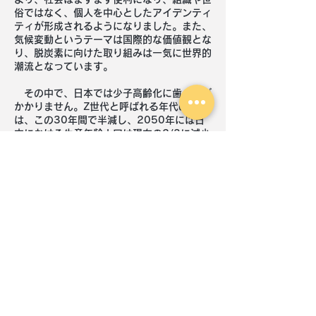
俗ではなく、個人を中心としたアイデンティ
ティが形成されるようになりました。また、
気候変動というテーマは国際的な価値観とな
り、脱炭素に向けた取り組みは一気に世界的
潮流となっています。
その中で、日本では少子高齢化に歯止めが
かかりません。Z世代と呼ばれる年代の人口
は、この30年間で半減し、2050年には日
本における生産年齢人口は現在の2/3に減少
すると言われています。生産年齢人口の減少
は、日本社会が硬直化することを意味し、激
しさを増す国際競争の中で日本が更に厳しい
状況におかれることは避けられません。
つまり、これからは、より少ない人口で社
会を維持し、国際競争に負けないという意味
でも、社会システム全体の見直しが迫られて
いると考えられます。
その中で、次世代の若者たちができること
は何でしょうか。