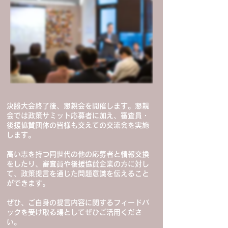
決勝大会終了後、懇親会を開催します。懇親
会では政策サミット応募者に加え、審査員・
後援協賛団体の皆様も交えての交流会を実施
します。
高い志を持つ同世代の他の応募者と情報交換
をしたり、審査員や後援協賛企業の方に対し
て、政策提言を通じた問題意識を伝えること
ができます。
ぜひ、
ご自身の提言内容に関するフィードバ
ックを受け取る場としてぜひご活用くださ
い。