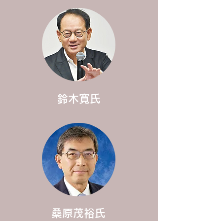
​鈴木寛氏
​桑原茂裕氏